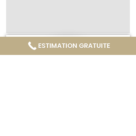
ESTIMATION GRATUITE
Laurent Hansberger
Agent immobilier indépendant Century 21
06.61.07.42.73